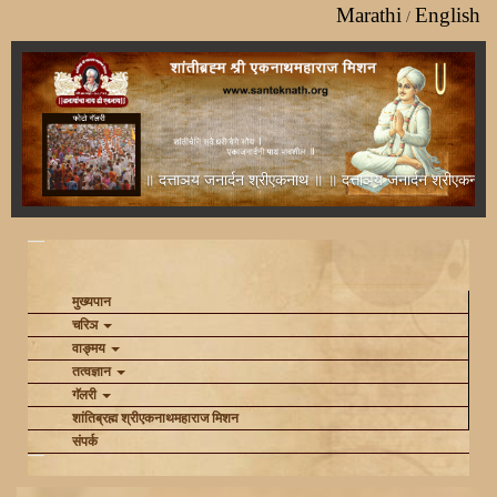
Marathi
English
/
॥ दत्ताञय जनार्दन श्रीएकनाथ ॥ ॥ दत्ताञय जनार्दन श्रीएकनाथ ॥ ॥
(current)
मुख्यपान
चरिञ
वाङ्‍मय
तत्वज्ञान
गॅलरी
शांतिब्रह्म श्रीएकनाथमहाराज मिशन
संपर्क