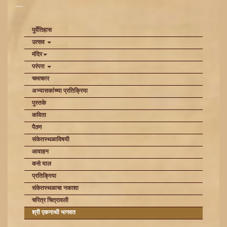
पुर्वेतिहास
उत्सव
मंदिर
परंपरा
चमत्कार
अभ्यासकांच्या प्रतिक्रिया
पुस्तके
कविता
पैठण
संकेतस्थळाविषयी
आवाहन
कसे याल
प्रतिक्रिया
संकेतस्थळाचा नकाशा
चरित्र चित्रावली
श्री एकनाथी भागवत