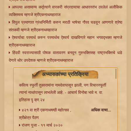
आपल्या असामान्य कर्तृत्वाने वारकरी संप्रदायाचा आधारस्तंभ ठरलेलं अलौकिक
व्यक्तिमत्व म्हणजे श्रीएकनाथमहाराज
विपुल प्रमाणात ग्रंथनिर्मिती करुन मराठी भाषेचा गौरव घडवून आणणारे श्रेष्ठ
संतकवी म्हणजे श्रीएकनाथमहाराज
ऐश्वर्याचा परमार्थ करुन परमार्थच ऐश्वर्य दाखविणारे महान भगवद्‍भक्त म्हणजे
श्रीएकनाथमहाराज
हिंदवी स्वराज्यासाठी पोषक वातावरण बनवून गुरुभक्तिसह राष्ट्रभक्तिचे धडे
देणारे थोर उपदेशक म्हणजे श्रीएकनाथमहाराज
अभ्यासकांच्या प्रतिक्रिया
कवित्‍व स्फूर्ती तुकारामांना नामदेवापासून झाली, पण विचारस्फूर्ती
उत्सव
वेळापञक
त्यानां नाथांपासून लाभलेली आहे. - आचार्य विनोबा भावे म. वा.
इतिहास पॄ.क्र.२४
४२१ वा श्री एकनाथषष्ठी महोत्सव ,
अधिक वाचा...
श्रीक्षेत्र पैठण
रांजण पूजा - ११ मार्च २०२०