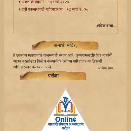
अक्षत कार्यक्रम - १३ मार्च २०२०
श्री एकनाथषष्ठी महोत्सवथान - १४ मार्च २०२०
अधिक वाचा...
समाधी मंदिर,
हे एकनाथ महाराजांचे जलसमाधी स्थान आहे. कृष्णकमलातीर्थावर नाथांनी
आत्मा ब्रह्मांडात विलीन केल्यानंतर त्यांच्या पार्थिवावर या ठिकाणी
अग्निसंस्कार करण्यात आले.
अधिक वाचा...
परीक्षा